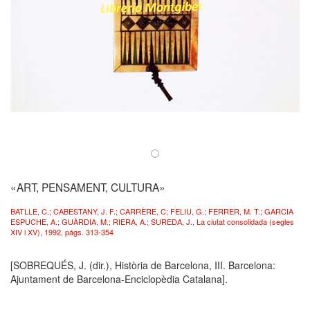
«ART, PENSAMENT, CULTURA»
BATLLE, C.; CABESTANY, J. F.; CARRÈRE, C; FELIU, G.; FERRER, M. T.; GARCIA
ESPUCHE, A.; GUÀRDIA, M.; RIERA, A.; SUREDA, J., La ciutat consolidada (segles
XIV i XV), 1992, págs. 313-354
[SOBREQUÉS, J. (dir.), Història de Barcelona, III. Barcelona:
Ajuntament de Barcelona-Enciclopèdia Catalana].