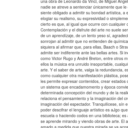
una obra de Leonardo da Vinci, de Miguel Ángel
nadie se atreve a sentenciar únicamente que le 
siente obligado a admitir su bondad artística, a 
elogiar su realismo, su expresividad o simpleme
cierto es que, al igual que ocurre con cualquier 
Contemplación y el disfrute del arte no suele se
de un aprendízaje, de un lento yeso sí, agrade
sonrojan al admitir que no entienden de química 
siquiera al afirmar que, para ellas, Baach o Str
admite ser indiferente ante las bellas artes. Si i
como Victor Rugo y André Breton, entre otros m
ellos la música era unruido insoportable, cualqu
arte. Y el saber de arte, valga la redundancia, es
como cualquier otra manifestación plástica, pos
les permite expresar contenidos, crear estados d
un sistema que encadamomento y época conviert
determinada concepción del mundo y de la realid
relaciona el pensamiento y la imaginación del c
imaginación del espectador. Tranquilícese, sín em
poder descifrar el lenguaje artístico es aJgo q
escuela o haciendo codos en una biblioteca; es 
se aprende mirando y viendo obras de arte. El 
amado a medida que nuestra mirada se va acos