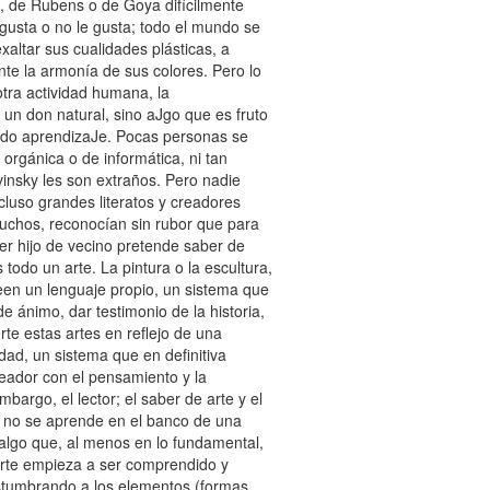
, de Rubens o de Goya difícilmente
gusta o no le gusta; todo el mundo se
exaltar sus cualidades plásticas, a
nte la armonía de sus colores. Pero lo
otra actividad humana, la
r un don natural, sino aJgo que es fruto
cido aprendizaJe. Pocas personas se
orgánica o de informática, ni tan
avinsky les son extraños. Pero nadie
ncluso grandes literatos y creadores
uchos, reconocían sin rubor que para
ier hijo de vecino pretende saber de
 todo un arte. La pintura o la escultura,
een un lenguaje propio, un sistema que
e ánimo, dar testimonio de la historia,
e estas artes en reflejo de una
ad, un sistema que en definitiva
reador con el pensamiento y la
bargo, el lector; el saber de arte y el
ue no se aprende en el banco de una
algo que, al menos en lo fundamental,
arte empieza a ser comprendido y
tumbrando a los elementos (formas,