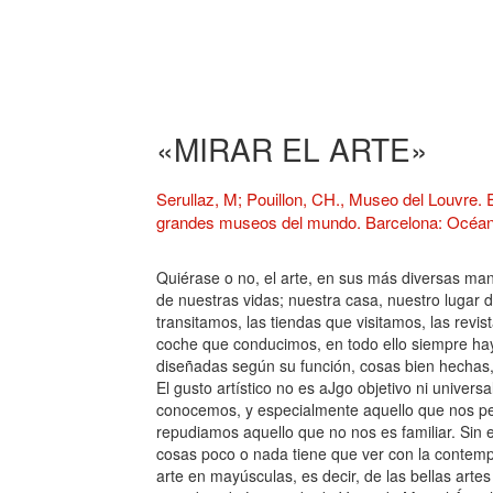
«MIRAR EL ARTE»
Serullaz, M; Pouillon, CH., Museo del Louvre. E
grandes museos del mundo. Barcelona: Océano
Quiérase o no, el arte, en sus más diversas man
de nuestras vidas; nuestra casa, nuestro lugar de
transitamos, las tiendas que visitamos, las revis
coche que conducimos, en todo ello siempre hay
diseñadas según su función, cosas bien hechas, 
El gusto artístico no es aJgo objetivo ni univers
conocemos, y especialmente aquello que nos perm
repudiamos aquello que no nos es familiar. Sin 
cosas poco o nada tiene que ver con la contempla
arte en mayúsculas, es decir, de las bellas artes