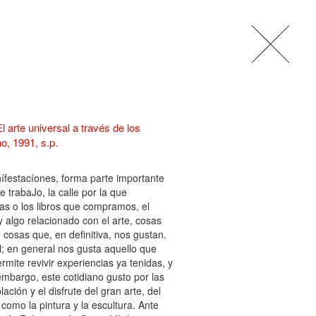
l arte universal a través de los
, 1991, s.p.
ífestacíones, forma parte importante
 trabaJo, la calle por la que
tas o los libros que compramos, el
 algo relacionado con el arte, cosas
cosas que, en definitiva, nos gustan.
al; en general nos gusta aquello que
ite revivir experiencias ya tenidas, y
embargo, este cotidiano gusto por las
ción y el disfrute del gran arte, del
 como la pintura y la escultura. Ante